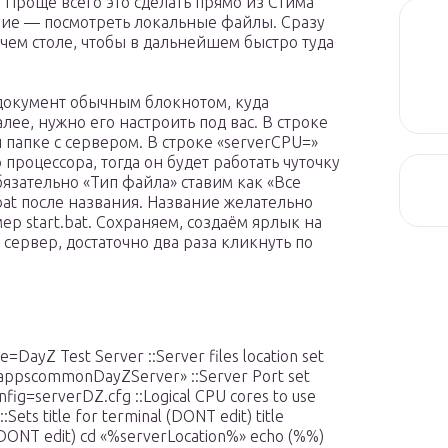
 Проще всего это сделать прямо из Стима
ие — посмотреть локальные файлы. Сразу
чем столе, чтобы в дальнейшем быстро туда
документ обычным блокнотом, куда
лее, нужно его настроить под вас. В строке
й папке с сервером. В строке «serverCPU=»
процессора, тогда он будет работать чуточку
язательно «Тип файла» ставим как «Все
at после названия. Название желательно
ер start.bat. Сохраняем, создаём ярлык на
 сервер, достаточно два раза кликнуть по
=DayZ Test Server ::Server files location set
appscommonDayZServer» ::Server Port set
fig=serverDZ.cfg ::Logical CPU cores to use
:Sets title for terminal (DONT edit) title
DONT edit) cd «%serverLocation%» echo (%%)