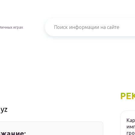
личных играх
РЕ
yz
Кар
имп
жание:
гро