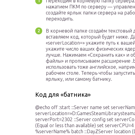
Переходим в корневую папку сервера.
нажатием ПКМ по серверу — управлен
создайте ярлык папки сервера на рабо
переходить.
В корневой папке создаём текстовый 
вставляем код, который будет ниже. Да
«serverLocation=» укажите путь к ваше
укажите число ваших физических ядер 
лучше. Нажимаем «Сохранить как» и об
файлы» и прописываем расширение .b
использовать тоже английское, наприм
рабочем столе. Теперь чтобы запустить
ярлыку, или самому батнику.
Код для «батника»
@echo off :start ::Server name set serverName
serverLocation=»D:GamesSteamLibrarysteam
serverPort=2302 ::Server config set serverCon
(Equal or less than available) set serverCPU=4 :
%serverName% batch ::DayZServer location (