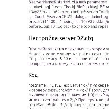
%serverName% started. ::Launch parameters (e
adminetLog|-freezeCheck|-filePatching|-BEpa
«DayZServer_x64.exe» -config=%serverConfig
cpuCount=%serverCPU% -dologs -adminetlog -fr
process (14400 = 4 hours) out 14390 taskkill /
before.. out 10 ::Go back to the top and repea
Настройка serverDZ.cfg
Этот файл является ключевым, в котором у
Ниже вы можете увидеть строки с пояснени
Потратьте минут 5-10 и выставите всё по 
возвращаться к этому. Если не понимаете к
Код
hostname = «DayZ Test Server»; // Имя серв
к серверу passwordAdmin = «»; // Пароль для
выключить вайтлист (значение 1-0) maxPlay
игроков verifyatures = 2; // Проверять ли 
forceSameBuild = 1; // Проверка соответстви