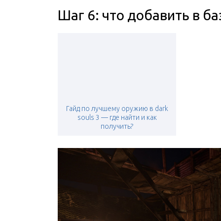
Шаг 6: что добавить в ба
Гайд по лучшему оружию в dark
souls 3 — где найти и как
получить?