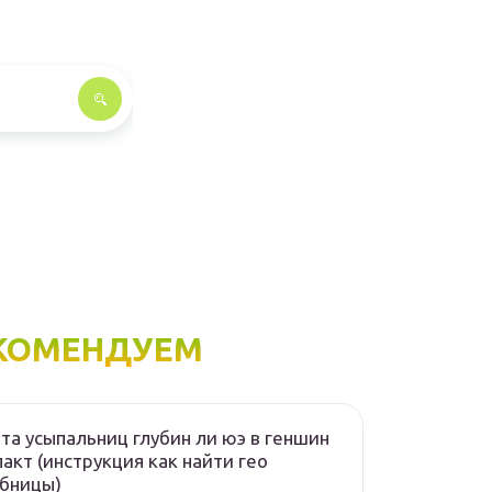
КОМЕНДУЕМ
та усыпальниц глубин ли юэ в геншин
акт (инструкция как найти гео
бницы)