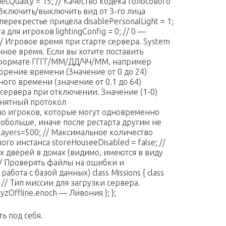
Quality = 15; // Качество кодека голосового
/ Включить/выключить вид от 3-го лица
перекрестье прицела disablePersonalLight = 1;
для игроков lightingConfig = 0; // 0 —
// Игровое время при старте сервера. System
нное время. Если вы хотите поставить
в формате ГГГГ/ММ/ДД/ЧЧ/ММ, например
скорение времени (Значение от 0 до 24)
чного времени (значение от 0.1 до 64)
 сервера при отключении. Значение (1-0)
понятный протокол
ство игроков, которые могут одновременно
побольше, иначе после рестарта другим не
layers=500; // Максимальное количество
вого инстанса storeHouseeDisabled = false; //
 дверей в домах (видимо, имеются в виду
 // Проверять файлы на ошибки и
абота с базой данных) class Missions { class
; // Тип миссии для загрузки сервера.
yzOffline.enoch — Ливония }; };
ь под себя.