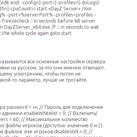
dit end: -config=|-port=|-profiles=|-doLogs|-
th=|-cpuCount=) start «DayZ Server» /min
% -port=%serverPort% -profiles=profiles -
eezecheck :: in seconds before kill server
im DayZServer_x64.exe /F :: in seconds to wait
t the whole cycle again goto start
казываются все основные настройки сервера.
ями на русском, за что они именно отвечают.
вашему усмотрению, чтобы потом не
акой-то параметр, лучше не трогайте.
ера password = «»; // Пароль для подключения
 админки enableWhitelist = 0; // Включить/
ers = 60; // Максимальное количество
.pbo файлы игроков (доступно значение 0 и 2)
я файлов .exe игроков disableVoN = 0; //