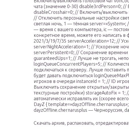
Включить/выключить голосовой чат vonCodec
чата (значение 0-30) disable3rdPerson=0; /
disableCrosshair=0; // Включить/выключить 
// Отключить персональные настройки света 
светлая ночь, 1 — тёмная server=»System»; 
— время с вашего компьютера, ic — постоя
конкретное время, можете его написать 
2021/3/19/7/35 serverAcceleration=12; // У
serverNightAcceleration=1; // Ускорение но
serverPersistent=0; // Сохранение времени
guaranteedUps=1; // Лучше не трогать, не
loginQueueConcurrentPlayers=5; // Количе
подключаться к серверу. Лучше поставить 
будет давать подключиться loginQueueMaxP
игроков в очереди instanceId = 1; // ID игро
Выключить сохранение открытых/закрытых
текстурные постройки) storageAutoFix = 1;
автоматически исправлять их (скорее всего р
DayZ { template=»dayzOffline.chernarusplus»
dayzOffline.chernarusplus — Черноруссия, da
Скачать архив, распаковать, отредактироват