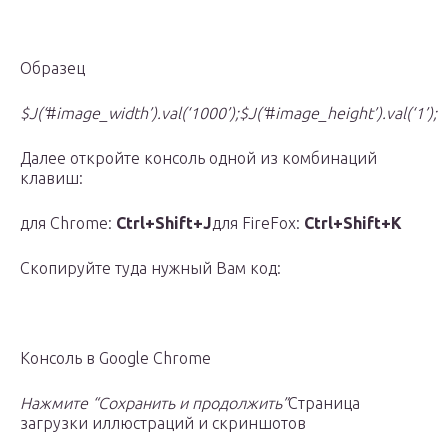
Образец
$J(‘
#
image_width’).val(‘1000’)
;$J(‘
#
image_height’).val(‘1’)
;
Далее откройте консоль одной из комбинаций
клавиш:
для Chrome:
Ctrl+Shift+J
для FireFox:
Ctrl+Shift+K
Скопируйте туда нужный Вам код:
Консоль в Google Chrome
Нажмите “Сохранить и продолжить”
Страница
загрузки иллюстраций и скриншотов