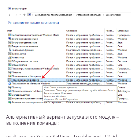
Альтернативный вариант запуска этого модуля –
выполнение команды:
msdt.exe -ep SystemSettings_Troubleshoot_L2 -id