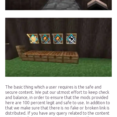
The basic thing which a user requires is the safe and
secure content. We put our utmost effort to keep check
and balance, in order to ensure that the mods provided
here are 100 percent legit and safe to use. In addition to
that we make sure that there is no fake or broken link is
distributed. If you have any query related to the content