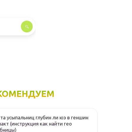
КОМЕНДУЕМ
та усыпальниц глубин ли юэ в геншин
акт (инструкция как найти гео
бницы)