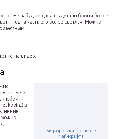
роню! Не забудьте сделать детали брони более
свет — одна часть его более светлая. Можно
е объемным.
трите на видео.
ва
ожно
люченных к
в любой
reakpoint) в
полнение
е можно
х,
Видеоролики про лего в
майнкрафте