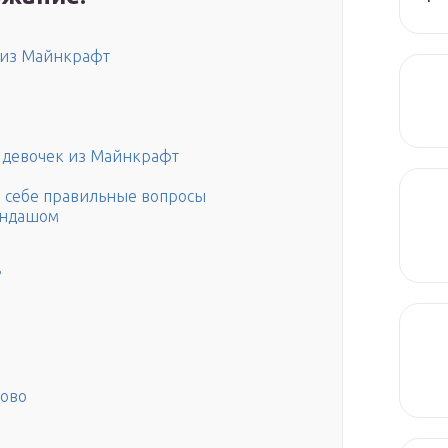
 из Майнкрафт
я девочек из Майнкрафт
я себе правильные вопросы
андашом
?
гово