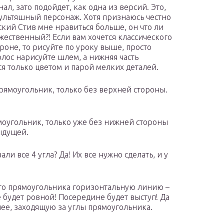
ал, зато подойдет, как одна из версий. Это,
ультяшный персонаж. Хотя признаюсь честно
ский Стив мне нравиться больше, он что ли
жественный?! Если вам хочется классического
броне, то рисуйте по уроку выше, просто
олос нарисуйте шлем, а нижняя часть
ся только цветом и парой мелких деталей.
рямоугольник, только без верхней стороны.
оугольник, только уже без нижней стороны
ыдущей.
и все 4 угла? Да! Их все нужно сделать, и у
го прямоугольника горизонтальную линию –
 будет ровной! Посередине будет выступ! Да
нее, заходящую за углы прямоугольника.