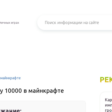
личных играх
РЕ
в майнкрафте
чу 10000 в майнкрафте
Кар
имп
жание:
гро