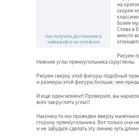
на оригин
скорее м
классиче
более му
Стива в 
вместо в
Как получить достижение в
отличает
майнкрафте на телефоне
Рисуем п
Нижние углы прямоугольника скруглены.
Рисуем сверху этой фигуры подобный прям
и размеры этой фигуры больше, чем пред
И еще один момент! Проверьте, вы нарисовал
всех закруглить углы!!!
Наконец-то мы проведем вверху маленько
сторону прямоугольника. Вот только она не
и не забудьте сделать эту линию чуть длин