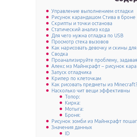
Управление выполнением отладки
Рисунок карандашом Стива в броне
Скрипты и точки останова
Статический анализ кода
Для чего нужна отладка по USB
Просмотр стека вызовов
Как нарисовать девочку и скины дл
Сводка
Проанализируйте проблему, задава
Алекс мз Майнкрафт – рисунок кар
Запуск отладчика
Крипер по клеточкам
Как рисовать предметы из Minecraft
Насколько чит вещи эффективны
Топор:
Кирка:
Мотыга:
Броня:
Рисунок зомби из Майнкрафт поша
Значения данных
ID