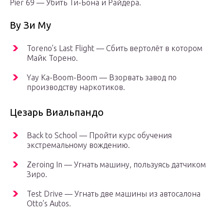
Pier 69 — Убить Ти-Бона и Райдера.
Ву Зи Му
Toreno’s Last Flight — Сбить вертолёт в котором
Майк Торено.
Yay Ka-Boom-Boom — Взорвать завод по
производству наркотиков.
Цезарь Виальпандо
Back to School — Пройти курс обучения
экстремальному вождению.
Zeroing In — Угнать машину, пользуясь датчиком
Зиро.
Test Drive — Угнать две машины из автосалона
Otto’s Autos.