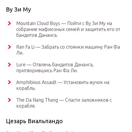
Ву Зи Му
Mountain Cloud Boys — Пойти с Ву Зи Му на
собрание мафиозных семей и защитить его от
бандитов Дананга.
Ran Fa Li — Забрать со стоянки машину Ран Фа
Ли.
Lure — Отвлечь бандитов Дананга,
притворившись Ран Фа Ли.
Amphibious Assault — Установить жучок на
корабль.
The Da Nang Thang — Спасти заложников с
корабля.
Цезарь Виальпандо