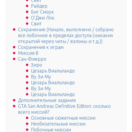
Свит
Райдер
Биг Смоук
О’Джи Лок
Свит
Сохранение (Начало, выполнено / собрано
все побочное в пределах доступа (никаких
открытий через читы / взломы и т.д.))
Сохранения к играм
Миссия 8
Сан-Фиерро
Зиро
Цезарь Виальпандо
Ву Зи Му
Цезарь Виальпандо
Ву Зи Му
Цезарь Виальпандо
Дополнительные задания
GTA San Andreas Definitive Edition: сколько
всего миссий?
Основные сюжетные миссии
Необязательные миссии
Побочные миссии