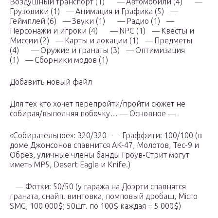
Воздушный транспорт (1)
—
Автомобили (4)
—
Грузовики (1)
—
Анимация и Графика (5)
—
Геймплей (6)
—
Звуки (1)
—
Радио (1)
—
Персонажи и игроки (4)
—
NPC (1)
—
Квесты и
Миссии (2)
—
Карты и локации (1)
—
Предметы
(4)
—
Оружие и гранаты (3)
—
Оптимизация
(1)
—
Сборники модов (1)
Добавить новый файл
Для тех кто хочет перепройти/пройти сюжет не
собирая/выполняя побочку… — Основное —
«Собирательное»: 320/320 — Граффити: 100/100 (в
доме Джонсонов спавнится AK-47, Молотов, Tec-9 и
Обрез, уличные члены банды Гроув-Стрит могут
иметь MP5, Desert Eagle и Knife.)
— Фотки: 50/50 (у гаража на Доэрти спавнятся
граната, снайп. винтовка, помповый дробаш, Micro
SMG, 100 000$; 50шт. по 100$ каждая = 5 000$)