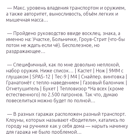
— Макс. уровень владения транспортом и оружием,
а также авторитет, выносливость, объём легких и
мышечная масса…
— Пройдено руководство ввиде восклец. знака, а
именно на: Участке, Больничке, Гроув-Стрит (что-бы
потом не ждать если чё). Бесполезное, но
раздражающее…
— Специфичный, как по мне довольно неплохой,
набор оружия. Ниже список… | Кастет | Нож | 9MM с
глушаком | SPAS-12 | Tec-9 | M4 | Снайпер. винтовка |
Гранатомёт с тепло-наведением | Газовый балончик |
Огнетушитель | Букет | Тепловизор *На всех (кроме
естественного) по 2.500 патронов. Так что, думаю
повеселиться можно будет по полной…
— В разных гаражах расположен разный транспорт.
Клоуны, которых называют «Водители», катались по
городу на ручнике как у себя дома — нарыть начинку
для гаража не было проблемой…