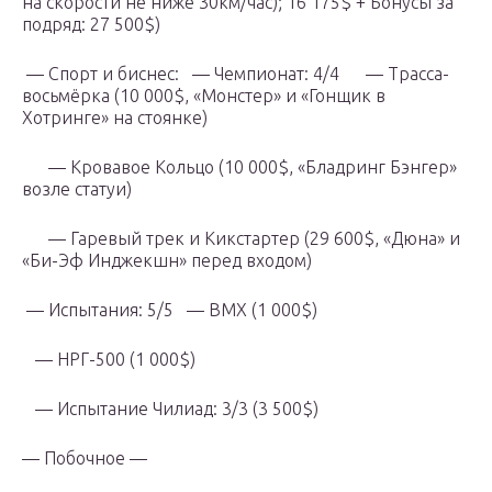
на скорости не ниже 30км/час); 16 175$ + Бонусы за
подряд: 27 500$)
— Спорт и биснес: — Чемпионат: 4/4 — Трасса-
восьмёрка (10 000$, «Монстер» и «Гонщик в
Хотринге» на стоянке)
— Кровавое Кольцо (10 000$, «Бладринг Бэнгер»
возле статуи)
— Гаревый трек и Кикстартер (29 600$, «Дюна» и
«Би-Эф Инджекшн» перед входом)
— Испытания: 5/5 — BMX (1 000$)
— НРГ-500 (1 000$)
— Испытание Чилиад: 3/3 (3 500$)
— Побочное —