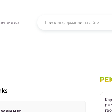
личных играх
РЕ
nks
Кар
имп
жание:
гро