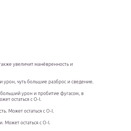
 также увеличит манёвренность и
 урон, чуть большие разброс и сведение.
больший урон и пробитие фугасом, в
жет остаться с O-I.
. Может остаться с O-I.
. Может остаться с O-I.