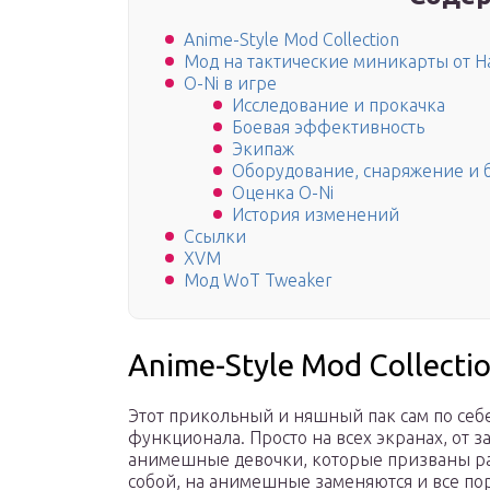
Anime-Style Mod Collection
Мод на тактические миникарты от Ha
O-Ni в игре
Исследование и прокачка
Боевая эффективность
Экипаж
Оборудование, снаряжение и 
Оценка O-Ni
История изменений
Ссылки
XVM
Мод WoT Tweaker
Anime-Style Mod Collecti
Этот прикольный и няшный пак сам по себе
функционала. Просто на всех экранах, от з
анимешные девочки, которые призваны ра
собой, на анимешные заменяются и все пор