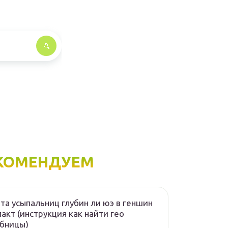
КОМЕНДУЕМ
та усыпальниц глубин ли юэ в геншин
акт (инструкция как найти гео
бницы)