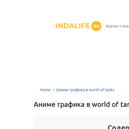
INDALIFE
RU
Журнал о раз
Home
Аниме графика в world of tanks
Аниме графика в world of ta
Содер