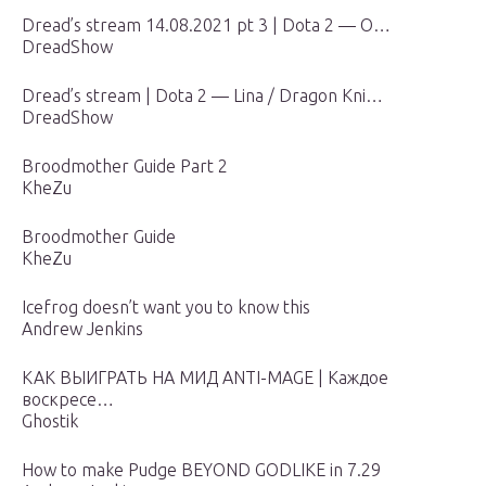
Dread’s stream 14.08.2021 pt 3 | Dota 2 — O…
DreadShow
Dread’s stream | Dota 2 — Lina / Dragon Kni…
DreadShow
Broodmother Guide Part 2
KheZu
Broodmother Guide
KheZu
Icefrog doesn’t want you to know this
Andrew Jenkins
КАК ВЫИГРАТЬ НА МИД ANTI-MAGE | Каждое
воскресе…
Ghostik
How to make Pudge BEYOND GODLIKE in 7.29