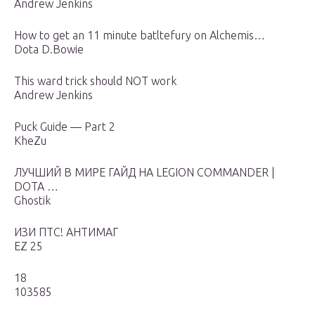
Andrew Jenkins
How to get an 11 minute batltefury on Alchemis…
Dota D.Bowie
This ward trick should NOT work
Andrew Jenkins
Puck Guide — Part 2
KheZu
ЛУЧШИЙ В МИРЕ ГАЙД НА LEGION COMMANDER |
DOTA …
Ghostik
ИЗИ ПТС! АНТИМАГ
EZ 25
18
103585