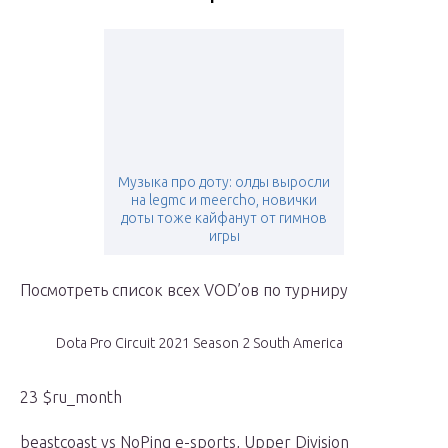
Музыка про доту: олды выросли
на legmc и meercho, новички
доты тоже кайфанут от гимнов
игры
Посмотреть список всех VOD’ов по турниру
Dota Pro Circuit 2021 Season 2 South America
23 $ru_month
beastcoast vs NoPing e-sports, Upper Division