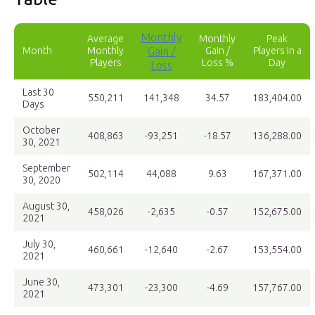
Monthly
Average
Monthly
Peak
Month
Monthly
Gain /
Gain /
Players In a
Players
Loss %
Day
Loss
Last 30
550,211
141,348
34.57
183,404.00
Days
October
408,863
-93,251
-18.57
136,288.00
30, 2021
September
502,114
44,088
9.63
167,371.00
30, 2020
August 30,
458,026
-2,635
-0.57
152,675.00
2021
July 30,
460,661
-12,640
-2.67
153,554.00
2021
June 30,
473,301
-23,300
-4.69
157,767.00
2021