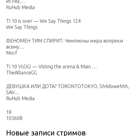
ИГРАЕ…
RuHub Media
TI 10 is over — We Say Things 124
We Say Things
ФЕНОМЕН ТИМ СПИРИТ: Чемпионы мира вопреки
всему…
Morf
TI 10 VLOG! — Visting the arena & Main …
TheAllianceGG
ДЕВУШКА ИЛИ ДОТА? TORONTOTOKYO, Sh4dowehhh,
SAV…
RuHub Media
18
103608
Новые записи стримов