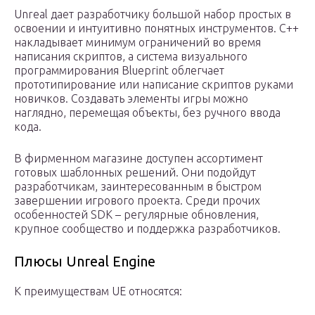
Unreal дает разработчику большой набор простых в
освоении и интуитивно понятных инструментов. C++
накладывает минимум ограничений во время
написания скриптов, а система визуального
программирования Blueprint облегчает
прототипирование или написание скриптов руками
новичков. Создавать элементы игры можно
наглядно, перемещая объекты, без ручного ввода
кода.
В фирменном магазине доступен ассортимент
готовых шаблонных решений. Они подойдут
разработчикам, заинтересованным в быстром
завершении игрового проекта. Среди прочих
особенностей SDK – регулярные обновления,
крупное сообщество и поддержка разработчиков.
Плюсы Unreal Engine
К преимуществам UE относятся: