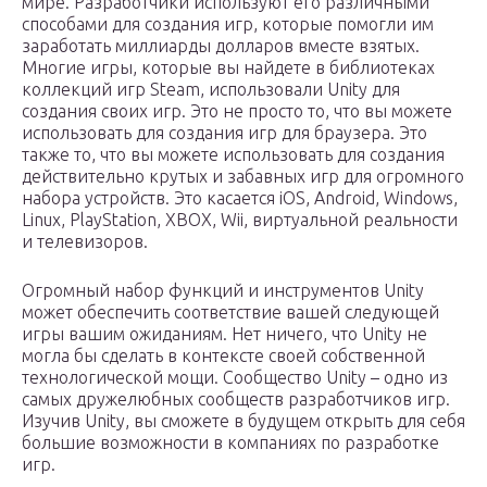
мире. Разработчики используют его различными
способами для создания игр, которые помогли им
заработать миллиарды долларов вместе взятых.
Многие игры, которые вы найдете в библиотеках
коллекций игр Steam, использовали Unity для
создания своих игр. Это не просто то, что вы можете
использовать для создания игр для браузера. Это
также то, что вы можете использовать для создания
действительно крутых и забавных игр для огромного
набора устройств. Это касается iOS, Android, Windows,
Linux, PlayStation, XBOX, Wii, виртуальной реальности
и телевизоров.
Огромный набор функций и инструментов Unity
может обеспечить соответствие вашей следующей
игры вашим ожиданиям. Нет ничего, что Unity не
могла бы сделать в контексте своей собственной
технологической мощи. Сообщество Unity – одно из
самых дружелюбных сообществ разработчиков игр.
Изучив Unity, вы сможете в будущем открыть для себя
большие возможности в компаниях по разработке
игр.