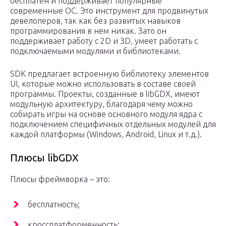
бесплатен и поддерживает популярные
современные ОС. Это инструмент для продвинутых
девелоперов, так как без развитых навыков
программирования в нем никак. Зато он
поддерживает работу с 2D и 3D, умеет работать с
подключаемыми модулями и библиотеками.
SDK предлагает встроенную библиотеку элементов
UI, которые можно использовать в составе своей
программы. Проекты, созданные в libGDX, имеют
модульную архитектуру, благодаря чему можно
собирать игры на основе основного модуля ядра с
подключением специфичных отдельных модулей для
каждой платформы (Windows, Android, Linux и т.д.).
Плюсы libGDX
Плюсы фреймворка – это:
бесплатность;
кроссплатформенность;