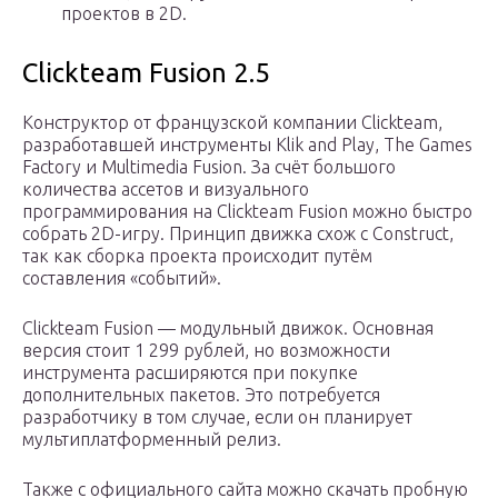
проектов в 2D.
Clickteam Fusion 2.5
Конструктор от французской компании Clickteam,
разработавшей инструменты Klik and Play, The Games
Factory и Multimedia Fusion. За счёт большого
количества ассетов и визуального
программирования на Clickteam Fusion можно быстро
собрать 2D-игру. Принцип движка схож с Construct,
так как сборка проекта происходит путём
составления «событий».
Clickteam Fusion — модульный движок. Основная
версия стоит 1 299 рублей, но возможности
инструмента расширяются при покупке
дополнительных пакетов. Это потребуется
разработчику в том случае, если он планирует
мультиплатформенный релиз.
Также с официального сайта можно скачать пробную