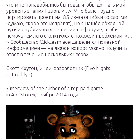
что мне понадобились бы годы, чтобы догнать мой
уровень знания Fusion. <…> Мне было трудно
портировать проект на iOS из-за ошибки со слоями
(думаю, скоро это исправят), но я нашёл обходной
путь и опубликовал решение на форуме, чтобы
помочь тем, кто столкнулся с похожей проблемой. <…
> Сообщество Clickteam всегда делится полезной
информацией — на любой вопрос можно получить
ответ в течение нескольких часов».
Скотт Коутон, инди-разработчик (Five Nights
at Freddy’s).
«Interview of the author of a top paid game
in AppStore», ноябрь 2014 года