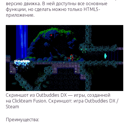
версию движка. В ней доступны все основные
функции, но сделать можно только HTML5-
приложение.
Скриншот из Outbuddies DX — игры, созданной
на Clickteam Fusion. Скриншот: игра Outbuddies DX /
Steam
Преимущества: