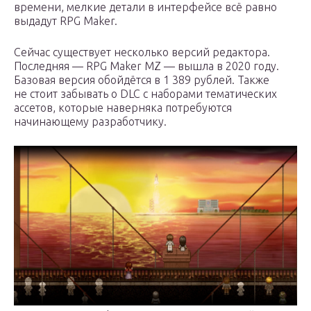
времени, мелкие детали в интерфейсе всё равно
выдадут RPG Maker.
Сейчас существует несколько версий редактора.
Последняя — RPG Maker MZ — вышла в 2020 году.
Базовая версия обойдётся в 1 389 рублей. Также
не стоит забывать о DLC с наборами тематических
ассетов, которые наверняка потребуются
начинающему разработчику.