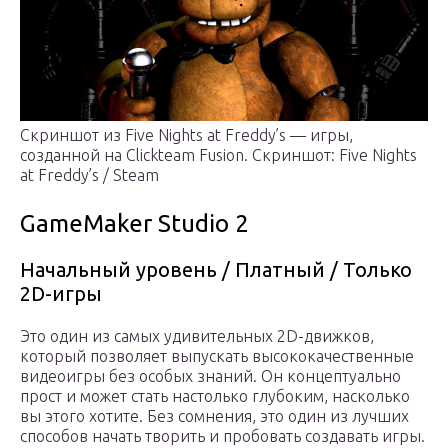
Скриншот из Five Nights at Freddy’s — игры,
созданной на Clickteam Fusion. Скриншот: Five Nights
at Freddy’s / Steam
GameMaker Studio 2
Начальный уровень / Платный / Только
2D-игры
Это один из самых удивительных 2D-движков,
который позволяет выпускать высококачественные
видеоигры без особых знаний. Он концептуально
прост и может стать настолько глубоким, насколько
вы этого хотите. Без сомнения, это один из лучших
способов начать творить и пробовать создавать игры.