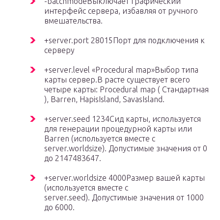
-batchmodeВыключает графический
интерфейс сервера, избавляя от ручного
вмешательства.
+server.port 28015Порт для подключения к
серверу
+server.level «Procedural map»Выбор типа
карты сервер.В расте существует всего
четыре карты: Procedural map ( Стандартная
), Barren, HapisIsland, SavasIsland.
+server.seed 1234Сид карты, используется
для генерации процедурной карты или
Barren (используется вместе с
server.worldsize). Допустимые значения от 0
до 2147483647.
+server.worldsize 4000Размер вашей карты
(используется вместе с
server.seed). Допустимые значения от 1000
до 6000.