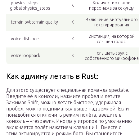
physics_steps
Количество шагов
К
global.physics_steps
персонажа за секунду
Включение виртуального
terrain.pvt terrain.quality
К
текстурирования
дистанция, на которой
voice.distance
К
слышен голос
слышать звук с
voice.loopback
К
собственного микрофона
Как админу летать в Rust:
Для этого существует специальная команда spectate.
Введите её в консоли, нажмите пробел и летите.
Зажимая Shift, можно летать быстрее, удерживая
пробел, можно подниматься выше над землёй. Если
понадобится отключить режим полёта, введите в
консоль – «respawn». Иногда у игроков по умолчанию
включается полёт нажатием клавиши L. Вместе с
этим активируется и режим бога. Вы становитесь