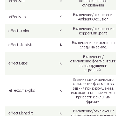
effects.aa
К
полноэкранного
сглаживания
Включение/отключение
effects.ao
К
Ambient Occlusion
Включение/отключение
effects.color
К
коррекции цвета
Включает или выключает
effects.footsteps
К
следы на земле.
Включение/
отключение фрагментаци
effects.gibs
К
при разрушении
строений.
Задание максимального
количества фрагментов
здания при разрушении,
effects.maxgibs
К
высокое значение может
привести к сильным
фризам.
Включение/отключение
effects.lensdirt
К
эффекта «пыльной линзы»