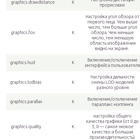
graphics.drawdistance
К
прорисовки
Настройка угол обзора от
первого лица. Чем выше
число, тем больше угол
graphics.fov
К
обзора. Чем меньше
число, тем меньшую
область изображения
видно на экране.
Включение/отключение
graphics.hud
К
интерфейса пользователя
Настройка дальности
graphics.lodbias
К
смены LOD-моделей
разного уровня
Включение/отключение
graphics.parallax
К
параллакс-мэппинга
настройка общего
качества графики (от 0 до
graphics.quality
К
5, 0 — самое низкое
качество и большая
производительность)