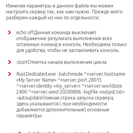
Изменяя параметры в данном файле мы можем
настроить сервер так, как нам нужно. Прежде всего
разберем каждый из них по отдельности:
echo offДанная команда выключает
отображение результата выполнения всех
остальных команд в консоль. Необходима только
для удобства, чтобы не заспамливать консоль.
:startОтметка начала выполнения цикла
RustDedicated.exe -batchmode ^+server.hostname
«My Server Name» ^+server.port 28015
^+server.identity «my_server» ^+server.worldsize
2400 ^+server.seed 20200806 -logFile «output.txt»
-autoupdateГлавная строка запуска сервера,
здесь указываются ( при необходимости
добавляются дополнительные) основные
параметры: