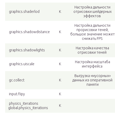
Настройка дальности
graphics.shaderlod
К
отрисовки шейдерных
эффектов
Настройка дальности
прорисовки теней,
graphics.shadowdistance
К
большое значение может
снижать FPS
Настройка качества
graphics.shadowlights
К
отрисовки теней
Настройка масштаба
graphics.uiscale
К
интерфейса
Выгрузка «мусорных»
gc.collect
К
данных из оперативной
памяти
input.flipy
К
physics_iterations
К
global.physics_iterations