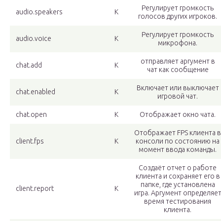
Регулирует громкость
audio.speakers
К
голосов других игроков.
Регулирует громкость
audio.voice
К
микрофона.
отправляет аргумент в
chat.add
К
чат как сообщение
Включает или выключает
chat.enabled
К
игровой чат.
chat.open
К
Отображает окно чата.
Отображает FPS клиента в
client.fps
К
консоли по состоянию на
момент ввода команды.
Создаёт отчет о работе
клиента и сохраняет его в
папке, где установлена
client.report
К
игра. Аргумент определяе
время тестирования
клиента.