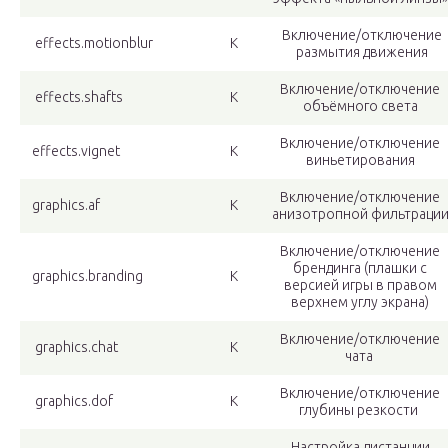
Включение/отключение
effects.motionblur
К
размытия движения
Включение/отключение
effects.shafts
К
объёмного света
Включение/отключение
effects.vignet
К
виньетирования
Включение/отключение
graphics.af
К
анизотропной фильтраци
Включение/отключение
брендинга (плашки с
graphics.branding
К
версией игры в правом
верхнем углу экрана)
Включение/отключение
graphics.chat
К
чата
Включение/отключение
graphics.dof
К
глубины резкости
Настройка дистанции