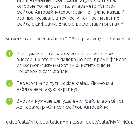
вайп, начинаем прописывать путь к файлам,
которые хотим удалить, в параметр «Список
файлов Автовайп» (совет: вам не нужно каждый
раз прописывать в точности полное название
файла с цифрами. Вместо цифр ставится знак *):
server/rust/proceduralmap.*.*.*.map server/rust/player.token
Все нужные нам файлы из «server>rust» мы
внесли, но это ещё далеко не всё. Кроме файлов
из «server>rust» мы хотим очистить ещё и
некоторые data файлы.
Переходим по пути «oxide>data». Лично мы
наблюдаем такую картину:
Вносим нужные для удаления файлы во всё тот
же параметр «Список файлов Автовайп»:
oxide/data/NTeleportationHome.json oxide/data/MyMiniCopte