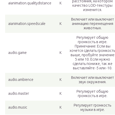
расстояния, на котором
aianimation.qualitydistance
К
качество LOD-текстуры
изменится.
Включает или выключает
aianimation.speedscale
К
анимацию перемещения
животных.
Регулирует общую
громкость в игре.
Примечание: Если вы
хочется сделать громкост
audio.game
К
выше, пробуйте значение
5 или 10. Если нужно
сделать пониже, так же
выставляйте -5 или -10.
Включает или выключает
audio.ambience
К
звук окружения.
Регулирует общую
audio.master
К
громкость в игре.
Регулирует громкость
audio.music
К
музыки в игре.