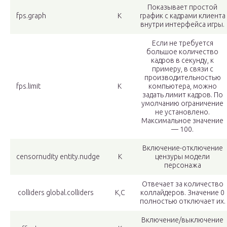
Показывает простой
fps.graph
К
график с кадрами клиента
внутри интерфейса игры.
Если не требуется
большое количество
кадров в секунду, к
примеру, в связи с
производительностью
fps.limit
К
компьютера, можно
задать лимит кадров. По
умолчанию ограничение
не установлено.
Максимальное значение
— 100.
Включение-отключение
censornudity entity.nudge
К
цензуры модели
персонажа
Отвечает за количество
colliders global.colliders
К,С
коллайдеров. Значение 0
полностью отключает их.
Включение/выключение