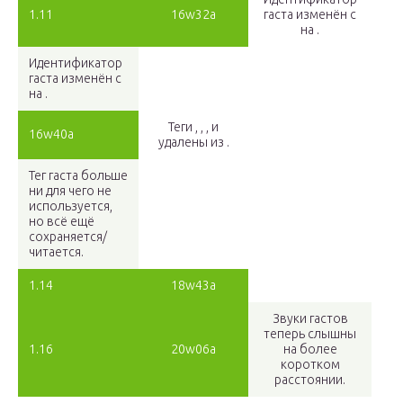
1.11
16w32a
гаста изменён с
на .
Идентификатор
гаста изменён с
на .
Теги , , , и
16w40a
удалены из .
Тег гаста больше
ни для чего не
используется,
но всё ещё
сохраняется/
читается.
1.14
18w43a
Звуки гастов
теперь слышны
1.16
20w06a
на более
коротком
расстоянии.