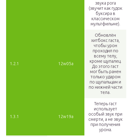
звука рога
(звучит как гудок
буксира в
классическом
мультфильме).
Обновлён
хитбокс гаста,
чтобы урон
проходил по
всему телу,
кроме щупалец.
1.2.1
12w05a
До этого гаст
мог быть ранен
только ударом
по щупальцам и
по нижней части
тела.
Теперь гаст
использует
особый звук при
1.3.1
12w19a
смерти, а не звук
при получения
урона.