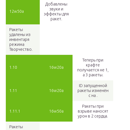
Добавлены
звуки и
12w50a
эффекты для
ракет.
Ракеты
удалены из
инвентаря
режима
Творчество.
Теперь при
крафте
1.10
16w20a
получается не 1,
а 3 ракеты.
ID запущенной
1.11
16w20a
ракеты изменён
с на .
Ракеты при
1.11.1
16w50a
взрыве наносят
урон в 2 сердца.
Ракеты