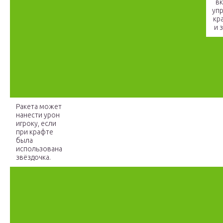
вк
уп
кр
и 
Ракета может
нанести урон
игроку, если
при крафте
была
использована
звёздочка.