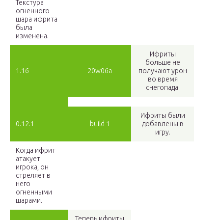
Текстура
огненного
шара ифрита
была
изменена.
Ифриты
больше не
1.16
20w06a
получают урон
во время
снегопада.
Ифриты были
0.12.1
build 1
добавлены в
игру.
Когда ифрит
атакует
игрока, он
стреляет в
него
огненными
шарами.
Теперь ифриты