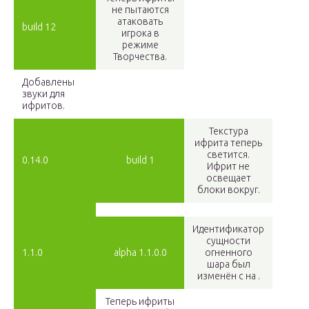
не пытаются
атаковать
build 12
игрока в
режиме
Творчества.
Добавлены
звуки для
ифритов.
Текстура
ифрита теперь
светится.
0.14.0
build 1
Ифрит не
освещает
блоки вокруг.
Идентификатор
сущности
1.1.0
alpha 1.1.0.0
огненного
шара был
изменён с на .
Теперь ифриты