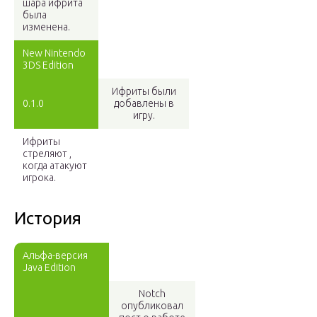
шара ифрита
была
изменена.
New Nintendo
3DS Edition
Ифриты были
0.1.0
добавлены в
игру.
Ифриты
стреляют ,
когда атакуют
игрока.
История
Альфа-версия
Java Edition
Notch
опубликовал