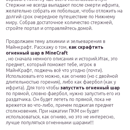
Стержни не всегда выпадают после смерти ифрита,
желательно собрать их побольше, чтобы отложить на
долгий срок очередное путешествие по Нижнему
миру. Собрав достаточное количество стержней,
стройте портал и отправляйтесь домой.
Продолжаем тему алхимии и зельеварения в
Майнкрафт. Расскажу о том,
как скрафтить
огненный шар в MineCraft
, но сначала немного описания и историй.Итак, это
предмет, который поможет тебе, игрок в
МайнКрафт, поджечь всё что угодно (почти).
Использовать его можно, как огниво (но с двойной
длительностью горения), либо как фаербол (как у
ифрита). Для того чтобы
запустить огненный шар
по прямой, словно фаербол, нужно запустить его из
раздатчика. Он будет лететь по прямой, пока не
врежется во что-либо, причем поджигая предмет
столкновения. При нажатии ПКМ он будет
использоваться, как огниво, но это не интересно,
лучше популяться огненными шарами!!!