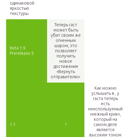
одинаковой
яркостью
текстуры.
Теперь гаст
может быть
убит своим же
огненным
шаром, это
Beta 1.9
позволяет
Prerelease 5
получить
новое
достижение
«Вернуть
отправителю».
Как можно
услышать в , у
гаста теперь
есть
неиспользуемый
«нежный крик»,
который на
1.1
?
самом деле
является
высоким тоном