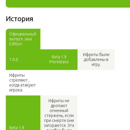
История
Официальный
выпуск Java
Edition
Ифриты были
Beta 1.9
1.0.0
добавлены в
Prerelease
игру.
Ифриты
стреляют ,
когда атакуют
игрока.
Ифриты не
дропают
огненный
стержень, если
при смерти они
загораются. Эта
Beta 1.9