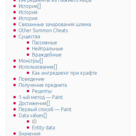
Ингредиенты из Нижнего мира
История[]
История
История
Связанные зачарования шлема
Other Summon Cheats
Существа
Пассивные
Нейтральные
Враждебные
Монстры[]
Использование[]
Как ингредиент при крафте
Поведение
Получение предмета
Рецепты
1-ый метод — Paint
Достижения[]
Первый способ — Paint
Data values[]
ID
Entity data
Значения