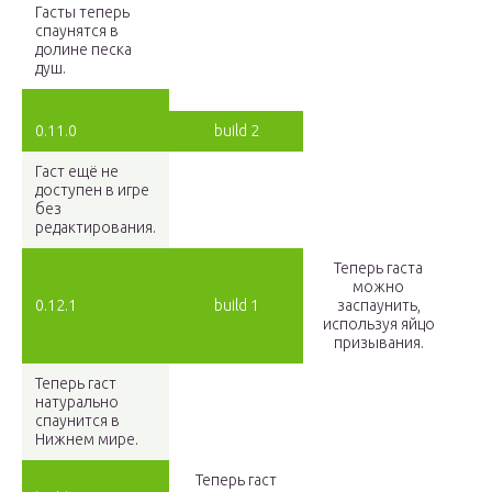
Гасты теперь
спаунятся в
долине песка
душ.
0.11.0
build 2
Гаст ещё не
доступен в игре
без
редактирования.
Теперь гаста
можно
0.12.1
build 1
заспаунить,
используя яйцо
призывания.
Теперь гаст
натурально
спаунится в
Нижнем мире.
Теперь гаст