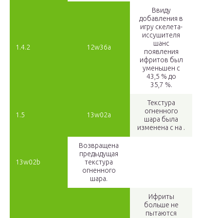
Ввиду
добавления в
игру скелета-
иссушителя
шанс
1.4.2
12w36a
появления
ифритов был
уменьшен с
43,5 % до
35,7 %.
Текстура
огненного
1.5
13w02a
шара была
изменена с на .
Возвращена
предыдущая
13w02b
текстура
огненного
шара.
Ифриты
больше не
пытаются