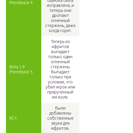
ошибка была
Prerelease 4
исправлена, и
теперь они
дропают
огненный
стержень, даже
когда горят.
Теперь из
ифритов
выпадает
только один
огненный
Beta 1.9
стержень.
Prerelease 5
Выпадает
только при
условии, что
убил игрок или
приручённый
им волк.
Были
добавлены
RC1
собственные
звуки для
ифритов.