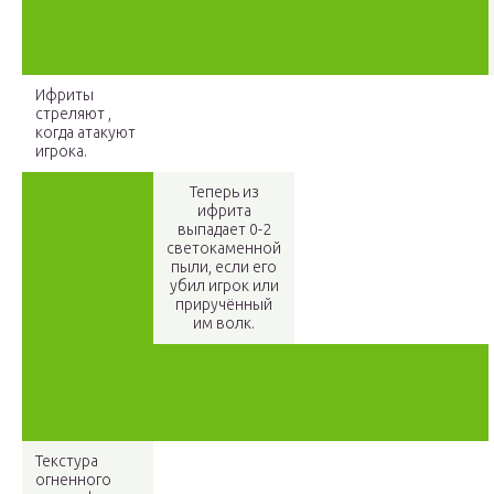
Ифриты
стреляют ,
когда атакуют
игрока.
Теперь из
ифрита
выпадает 0-2
светокаменной
пыли, если его
убил игрок или
приручённый
им волк.
Текстура
огненного