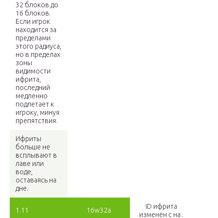
32 блоков до
16 блоков.
Если игрок
находится за
пределами
этого радиуса,
но в пределах
зоны
видимости
ифрита,
последний
медленно
подлетает к
игроку, минуя
препятствия.
Ифриты
больше не
всплывают в
лаве или
воде,
оставаясь на
дне.
ID ифрита
1.11
16w32a
изменён с на .