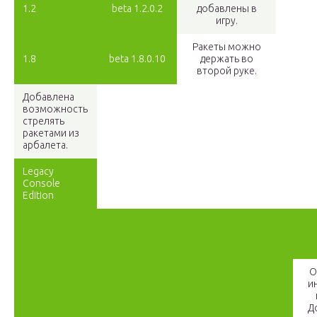
1.2
beta 1.2.0.2
добавлены в
игру.
Ракеты можно
1.8
beta 1.8.0.10
держать во
второй руке.
Добавлена
возможность
стрелять
ракетами из
арбалета.
Legacy
Console
Edition
О
и
Д