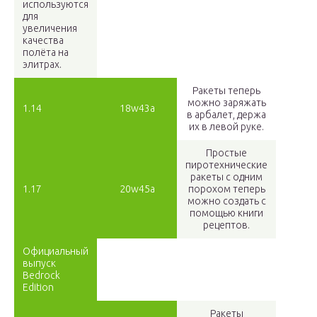
используются
для
увеличения
качества
полёта на
элитрах.
Ракеты теперь
можно заряжать
1.14
18w43a
в арбалет, держа
их в левой руке.
Простые
пиротехнические
ракеты с одним
1.17
20w45a
порохом теперь
можно создать с
помощью книги
рецептов.
Официальный
выпуск
Bedrock
Edition
Ракеты