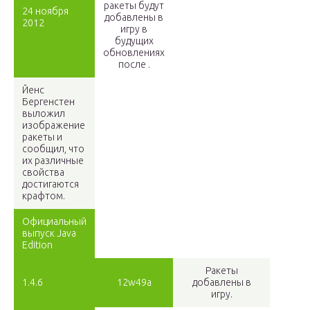
ракеты будут
24 ноября
добавлены в
2012
игру в
будущих
обновлениях
после .
Йенс
Бергенстен
выложил
изображение
ракеты и
сообщил, что
их различные
свойства
достигаются
крафтом.
Официальный
выпуск Java
Edition
Ракеты
1.4.6
12w49a
добавлены в
игру.