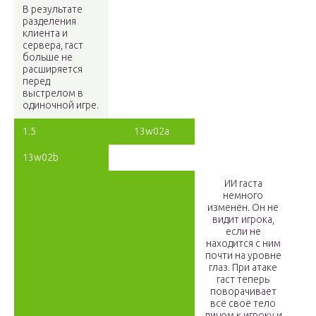
В результате
разделения
клиента и
сервера, гаст
больше не
расширяется
перед
выстрелом в
одиночной игре.
1.5
13w02a
13w02b
ИИ гаста
немного
изменён. Он не
видит игрока,
если не
находится с ним
почти на уровне
глаз. При атаке
гаст теперь
поворачивает
всё своё тело
лицом к игроку и