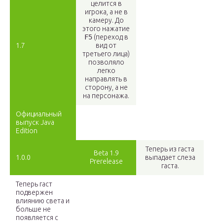
целится в
игрока, а не в
камеру. До
этого нажатие
F5
(переход в
1.7
вид от
третьего лица)
позволяло
легко
направлять в
сторону, а не
на персонажа.
Официальный
выпуск Java
Edition
Теперь из гаста
Beta 1.9
1.0.0
выпадает слеза
Prerelease
гаста.
Теперь гаст
подвержен
влиянию света и
больше не
появляется с