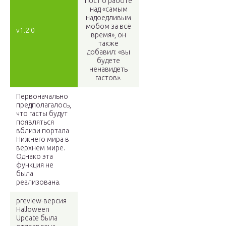
пост о работе
над «самым
надоедливым
мобом за всё
v1.2.0
время», он
также
добавил: «вы
будете
ненавидеть
гастов».
Первоначально
предполагалось,
что гасты будут
появляться
вблизи портала
Нижнего мира в
верхнем мире.
Однако эта
функция не
была
реализована.
preview-версия
Halloween
Update была