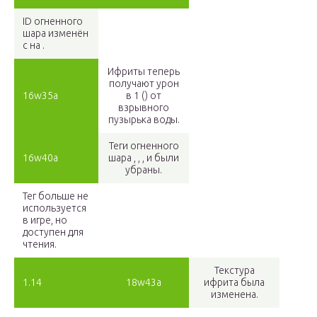
ID огненного
шара изменён
с на .
Ифриты теперь
получают урон
16w35a
в 1 () от
взрывного
пузырька воды.
Теги огненного
16w40a
шара , , , и были
убраны.
Тег больше не
используется
в игре, но
доступен для
чтения.
Текстура
1.14
18w43a
ифрита была
изменена.