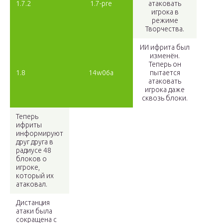
1.7.2
1.7-pre
атаковать
игрока в
режиме
Творчества.
ИИ ифрита был
изменён.
Теперь он
1.8
14w06a
пытается
атаковать
игрока даже
сквозь блоки.
Теперь
ифриты
информируют
друг друга в
радиусе 48
блоков о
игроке,
который их
атаковал.
Дистанция
атаки была
сокращена с