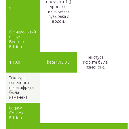
получают 1 ()
урона от
?
взрывного
пузырька с
водой.
Официальный
выпуск
Bedrock
Edition
Текстура
1.10.0
beta 1.10.0.3
ифрита была
изменена.
Текстура
огненного
шара ифрита
была
изменена.
Legacy
Console
Edition