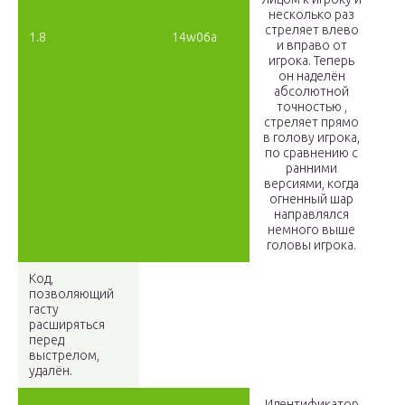
несколько раз
стреляет влево
1.8
14w06a
и вправо от
игрока. Теперь
он наделён
абсолютной
точностью ,
стреляет прямо
в голову игрока,
по сравнению с
ранними
версиями, когда
огненный шар
направлялся
немного выше
головы игрока.
Код,
позволяющий
гасту
расширяться
перед
выстрелом,
удалён.
Идентификатор