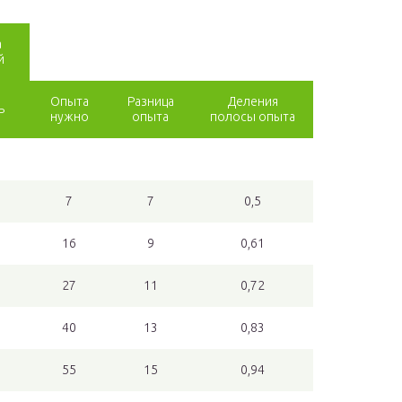
а
й
Опыта
Разница
Деления
ь
нужно
опыта
полосы опыта
7
7
0,5
16
9
0,61
27
11
0,72
40
13
0,83
55
15
0,94