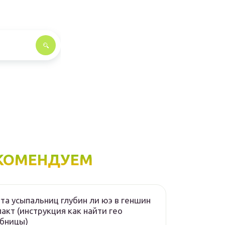
КОМЕНДУЕМ
та усыпальниц глубин ли юэ в геншин
акт (инструкция как найти гео
бницы)