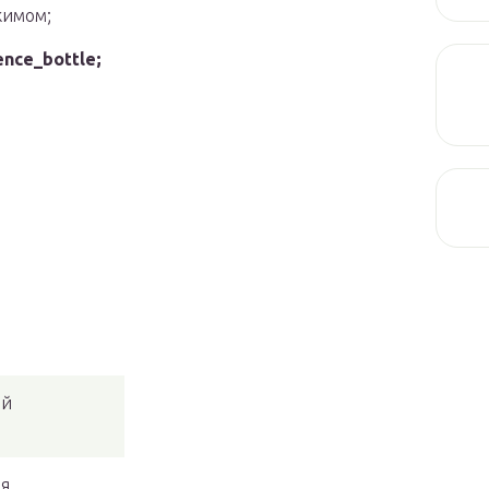
жимом;
ence_bottle;
ый
ля