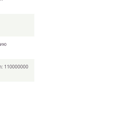
рию
n:
110000000