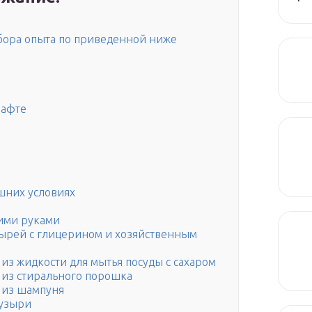
абора опыта по приведенной ниже
рафте
шних условиях
ими руками
ырей с глицерином и хозяйственным
из жидкости для мытья посуды с сахаром
 из стирального порошка
 из шампуня
пузыри