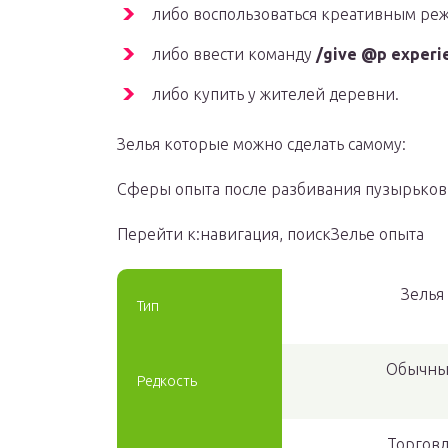
либо воспользоваться креативным ре
либо ввести команду
/give @p experi
либо купить у жителей деревни.
Зелья которые можно сделать самому:
Сферы опыта после разбивания пузырьков
Перейти к:навигация, поискЗелье опыта
Зелья
Тип
Обычн
Редкость
Торгов