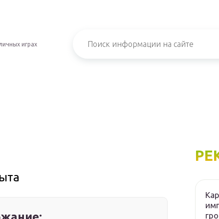
личных играх
РЕ
пыта
Кар
имп
жание:
гро