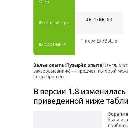
Опыт
JE
: 17
BE
: 68
ID сетевой игры
ThrownExpBottle
ID сохранения
Зелье опыта
(
Пузырёк опыта
) (англ.
Bott
зачаровывания») — предмет, который може
когда брошен.
В версии 1.8 изменилась
приведенной ниже табли
Обратите
были изв
приблизи