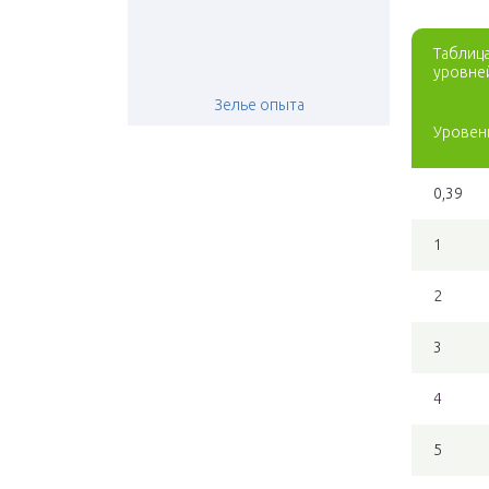
Таблиц
уровне
Зелье опыта
Уровен
0,39
1
2
3
4
5