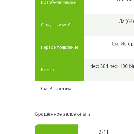
Возобновляемый
Да (64)
Складываемый
См. Исто
Первое появление
dec:
384
hex:
180
bi
Номер
См. Значения
Брошенное зелье опыта
3-11