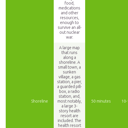
food,
medications
and other
resources,
enough to
survive an all-
out nuclear
war.
A large map
that runs
along a
shoreline. A
small town, a
sunken
village, a gas
station, a pier,
a guarded pill-
box, a radio
station, and,
Shoreline
most notably,
50 minutes
10-
a large 3-
story health
resort are
included. The
health resort