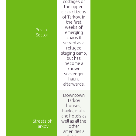
cottages of
the upper-
class citizens
of Tarkov. In
the first
weeks of
Private
emerging
Sector
chaos it
served as a
refugee
staging camp,
but has
become a
known
scavenger
haunt
afterwards.
Downtown
Tarkov
houses,
banks, malls,
and hotels as
Streets of
well as all the
Tarkov
other
amenities a