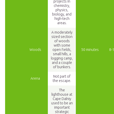
projects in
chemistry,
physics,
biology, and
high-tech
areas.
A moderately
sized section
of woods
with some
Woods
open fields,
50 minutes
8-
small hills, a
logging camp,
and a couple
of bunkers.
Not part of
Arena
the escape.
The
lighthouse at
Cape Dalniy
used to be an
important
strategic