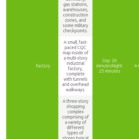
gas stations,
warehouses,
construction
zones, and
some military
checkpoints.
A small, fast-
paced CQC
map inside of
a multi-story
Day: 20
industrial
Factory
minutesNight:
4-
factory,
25 minutes
complete
with tunnels
and overhead
walkways.
A three-story
shopping
complex
comprising of
a variety of
different
types of
stores typical