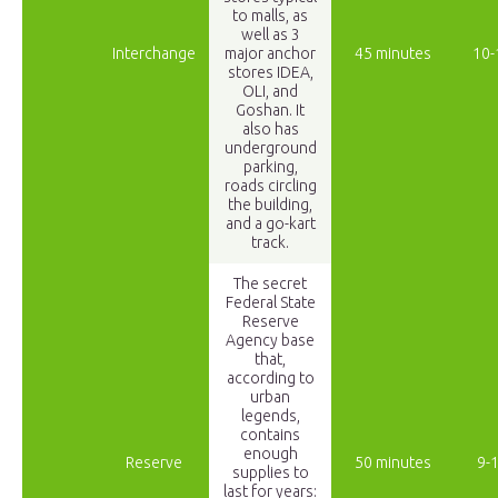
to malls, as
well as 3
Interchange
major anchor
45 minutes
10-
stores IDEA,
OLI, and
Goshan. It
also has
underground
parking,
roads circling
the building,
and a go-kart
track.
The secret
Federal State
Reserve
Agency base
that,
according to
urban
legends,
contains
enough
Reserve
50 minutes
9-
supplies to
last for years: