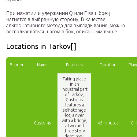
При нажатии и удержании Q или E ваш боец
нагнется в выбранную сторону. В качестве
альтернативного метода для выглядывания, можно
воспользоваться шагом в бок, описанным выше.
Locations in Tarkov[]
Banner
Name
Features
Duration
Play
Taking place
in an
industrial part
of Tarkov,
Customs
features a
self-storage
lot, a river
with a bridge,
Customs
45 minutes
8-
a two and
three story
dormitory,