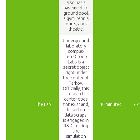
also has a
basement in-
ground pool,
a gym, tennis
courts, and a
theatre.
Underground
laboratory
complex
TerraGroup
Labs is a
secret object
right under
the center of
Tarkov.
Officially, this
research
center does
The Lab
not exist and,
40 minutes
6-
based on
data scraps,
is engaged in
R&D, testing
and
simulation