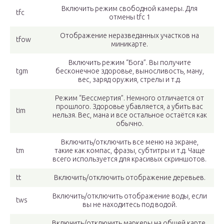
Включить режим свободной камеры. Для
tfc
отмены tfc 1
Отображение неразведанных участков на
tfow
миникарте.
Включить режим “Бога”. Вы получите
tgm
бесконечное здоровье, выносливость, ману,
вес, заряд оружия, стрелы и т.д.
Режим “Бессмертия”. Немного отличается от
прошлого. Здоровье убавляется, а убить вас
tim
нельзя. Вес, мана и все остальное остаётся как
обычно.
Включить/отключить все меню на экране,
tm
такие как компас, фразы, субтитры и т.д. Чаще
всего используется для красивых скриншотов.
tt
Включить/отключить отображение деревьев.
Включить/отключить отображение воды, если
tws
вы не находитесь под водой.
Включить/отключить маркеры на общей карте.