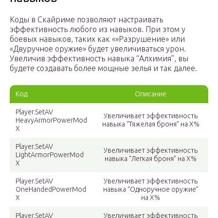
Коды в Скайриме позволяют настраивать
эффективность любого из навыков. При этом у
боевых навыков, таких как «»Разрушение» или
«Двуручное оружие» будет увеличиваться урон.
Увеличив эффективность навыка “Алхимия”, вы
будете создавать более мощные зелья и так далее.
Код
Описание
Player.SetAV
Увеличивает эффективность
HeavyArmorPowerMod
навыка “Тяжелая броня” на Х%
X
Player.SetAV
Увеличивает эффективность
LightArmorPowerMod
навыка “Легкая броня” на Х%
X
Player.SetAV
Увеличивает эффективность
OneHandedPowerMod
навыка “Одноручное оружие”
X
на Х%
Player.SetAV
Увеличивает эффективность