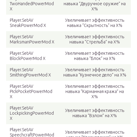
TwoHandedPowerMod
навыка “Двуручное оружие” на
X
Х%
Player.SetAV
Увеличивает эффективность
SneakPowerMod X
навыка “Скрытность” на Х%
Player.SetAV
Увеличивает эффективность
MarksmanPowerMod X
навыка “Стрельба” на Х%
Player.SetAV
Увеличивает эффективность
BlockPowerMod X
навыка “Блок” на Х%
Player.SetAV
Увеличивает эффективность
SmithingPowerMod X
навыка “Кузнечное дело” на Х%
Player.SetAV
Увеличивает эффективность
PickPocketPowerMod
навыка “Карманная кража” на
X
Х%
Player.SetAV
Увеличивает эффективность
LockpickingPowerMod
навыка “Взлом” на Х%
X
Player.SetAV
Увеличивает эффективность
SpeechcraftPowerMod