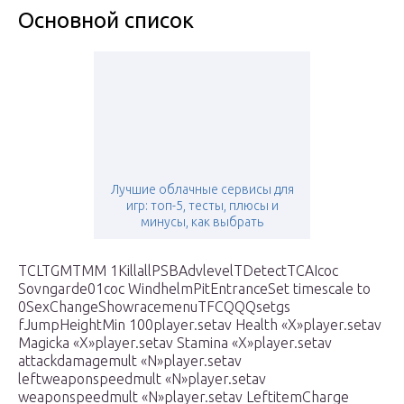
Основной список
Лучшие облачные сервисы для
игр: топ-5, тесты, плюсы и
минусы, как выбрать
TCLTGMTMM 1KillallPSBAdvlevelTDetectTCAIcoc
Sovngarde01coc WindhelmPitEntranceSet timescale to
0SexChangeShowracemenuTFCQQQsetgs
fJumpHeightMin 100player.setav Health «X»player.setav
Magicka «X»player.setav Stamina «X»player.setav
attackdamagemult «N»player.setav
leftweaponspeedmult «N»player.setav
weaponspeedmult «N»player.setav LeftitemCharge