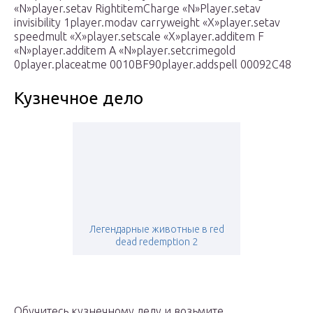
«N»player.setav RightitemCharge «N»Player.setav
invisibility 1player.modav carryweight «X»player.setav
speedmult «X»player.setscale «X»player.additem F
«N»player.additem A «N»player.setcrimegold
0player.placeatme 0010BF90player.addspell 00092C48
Кузнечное дело
Легендарные животные в red
dead redemption 2
Обучитесь кузнечному делу и возьмите