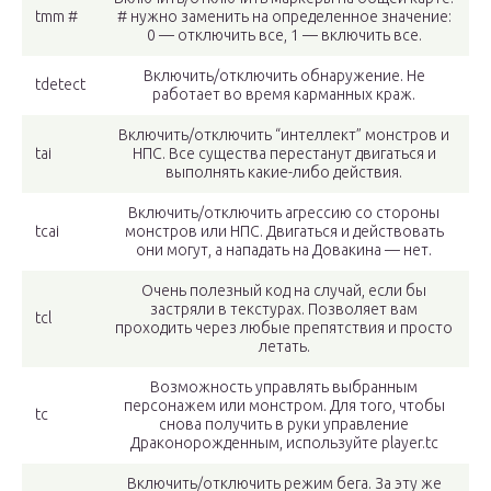
tmm #
# нужно заменить на определенное значение:
0 — отключить все, 1 — включить все.
Включить/отключить обнаружение. Не
tdetect
работает во время карманных краж.
Включить/отключить “интеллект” монстров и
tai
НПС. Все существа перестанут двигаться и
выполнять какие-либо действия.
Включить/отключить агрессию со стороны
tcai
монстров или НПС. Двигаться и действовать
они могут, а нападать на Довакина — нет.
Очень полезный код на случай, если бы
застряли в текстурах. Позволяет вам
tcl
проходить через любые препятствия и просто
летать.
Возможность управлять выбранным
персонажем или монстром. Для того, чтобы
tc
снова получить в руки управление
Драконорожденным, используйте player.tc
Включить/отключить режим бега. За эту же