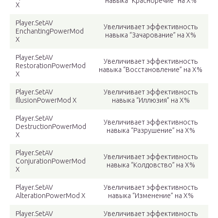
навыка “Красноречие” на Х%
X
Player.SetAV
Увеличивает эффективность
EnchantingPowerMod
навыка “Зачарование” на Х%
X
Player.SetAV
Увеличивает эффективность
RestorationPowerMod
навыка “Восстановление” на Х%
X
Player.SetAV
Увеличивает эффективность
IllusionPowerMod X
навыка “Иллюзия” на Х%
Player.SetAV
Увеличивает эффективность
DestructionPowerMod
навыка “Разрушение” на Х%
X
Player.SetAV
Увеличивает эффективность
ConjurationPowerMod
навыка “Колдовство” на Х%
X
Player.SetAV
Увеличивает эффективность
AlterationPowerMod X
навыка “Изменение” на Х%
Player.SetAV
Увеличивает эффективность