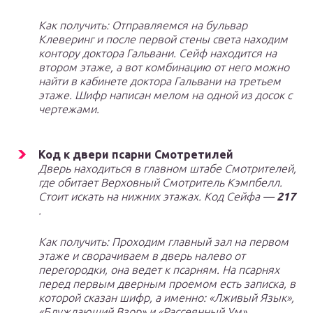
Как получить: Отправляемся на бульвар
Клеверинг и после первой стены света находим
контору доктора Гальвани. Сейф находится на
втором этаже, а вот комбинацию от него можно
найти в кабинете доктора Гальвани на третьем
этаже. Шифр написан мелом на одной из досок с
чертежами.
Код к двери псарни Смотретилей
Дверь находиться в главном штабе Смотрителей,
где обитает Верховный Смотритель Кэмпбелл.
Стоит искать на нижних этажах. Код Сейфа —
217
.
Как получить: Проходим главный зал на первом
этаже и сворачиваем в дверь налево от
перегородки, она ведет к псарням. На псарнях
перед первым дверным проемом есть записка, в
которой сказан шифр, а именно: «Лживый Язык»,
«Блуждающий Взор» и «Рассеянный Ум».