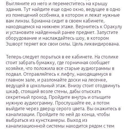
Выгляните из него и переместитесь на крышу
здания. Тут найдите еще одно окно, ведущее в одно
из помещений особняка, в котором и лежат нужные
вам линзы. Брианна сидит в своем кабинете,
находящемся на нижнем этаже. Вернитесь к Оракулу
и установите найденный ранее предмет. Запустите
оборудование и наслаждайтесь шоу, в котором
Эшворт теряет все свои силы. Цель ликвидирована.
Теперь следует порыться в ее кабинете. На столике
стоит забрать бумажку, где горничная сообщает
хозяйке, что положила все старые аудиограммы в
подвал. Отправляйтесь к лифту, находящемуся в
главном зале, и разломайте доски на лесенке,
ведущей в цокольный этаж. Внизу стоит отодвинуть
шкаф, стоящий возле стены, дабы отыскать
секретный проход. Пройдите внутрь и отыщите
нужную аудиограмму. Прослушайте ее, а потом
выйдите через дверцу серого цвета. Вы окажитесь в
канализации. Пройдите по ней до конца, чтобы
выбраться из кунсткамеры. Выход из
канализационной системы находится рядом с тем