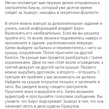
Меган посоветует вам первым делом отправиться к
смотрителю Бирну, который уже долгое время
следит за Эшворт, находясь в секретном форпосте.
В итоге можно взяться за дополнительное задание и
узнать, какой информацией владеет Бирн.
Выполнять его необязательно. Если же вы решили
пройти его, то возле лесенки поднимитесь наверх и
проникните в здание, расположенное впереди.
Затем выйдите на балкон и переместитесь с него на
крышу сооружения. Потом прыгните на другой
балкон. На крыше вам придется разобраться с тремя
охранниками. Двое из них стоят возле ограждения, а
третий дежурит на другой части крыши. Первого
можно вырубить дротиком, а второго – оглушить. С
третьим же проблем у вас возникнуть не должно.
Найдите на крыше открытое окошко и загляните в
него. Вы увидите внизу спящего смотрителя.
Прыгните вниз и вырубите его. Затем возьмите
аудиограф и прослушайте голосовое сообщение. Вы
узнаете, что Бирн подозревает Эшворт в том, что она
начинает лезть в дела ордена Оракулов.